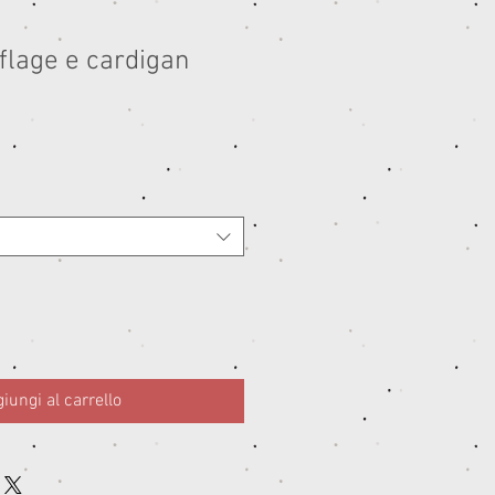
flage e cardigan
iungi al carrello