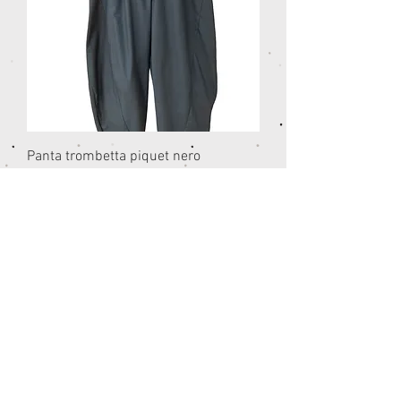
Panta trombetta piquet nero
Prezzo
55,00 €