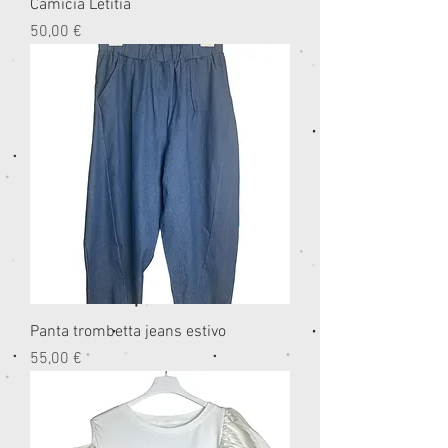
Camicia Letitia
Prezzo
50,00 €
Panta trombetta jeans estivo
Prezzo
55,00 €