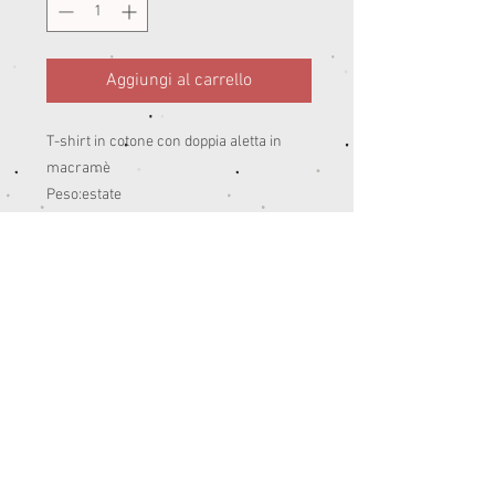
Aggiungi al carrello
T-shirt in cotone con doppia aletta in
macramè
Peso:estate
95% cotone 5% ea