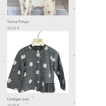
Tutina Pimpa
Prezzo
32,00 €
Cardigan pois
Prezzo
20,00 €