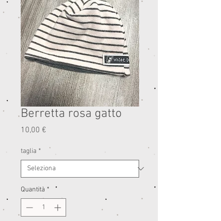
Berretta rosa gatto
Prezzo
10,00 €
taglia
*
Quantità
*