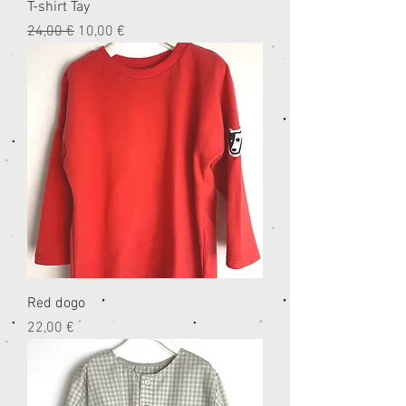
T-shirt Tay
Prezzo regolare
Prezzo scontato
24,00 €
10,00 €
Red dogo
Prezzo
22,00 €