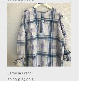
Camicia Frenci
Prezzo regolare
Prezzo scontato
30,00 €
24,00 €