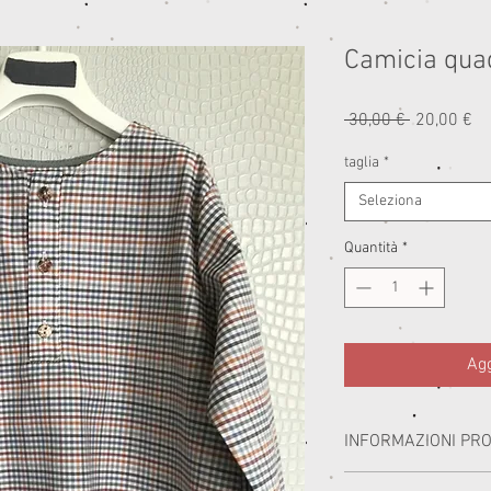
Camicia quad
Prezzo
Pr
 30,00 € 
20,00 €
regolare
sc
taglia
*
Seleziona
Quantità
*
Agg
INFORMAZIONI PR
I miei capi sono realizzat