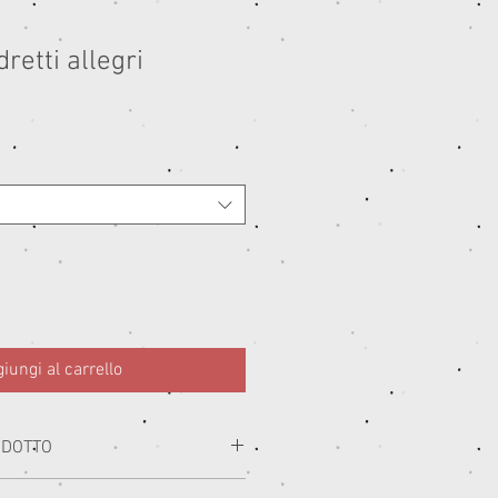
retti allegri
ezzo
ontato
iungi al carrello
ODOTTO
i con i migliori materiali prodotti in