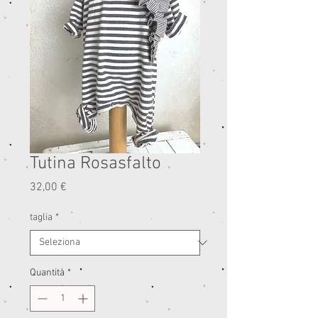
Tutina Rosasfalto
Prezzo
32,00 €
taglia
*
Quantità
*