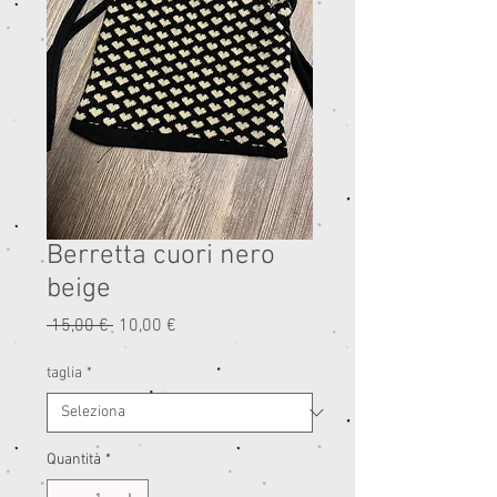
Berretta cuori nero
beige
Prezzo
Prezzo
 15,00 € 
10,00 €
regolare
scontato
taglia
*
Quantità
*