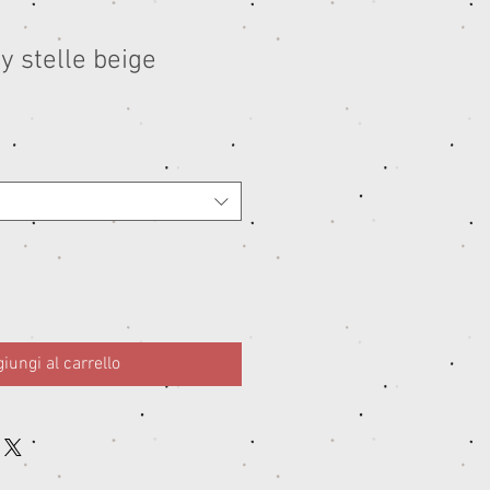
y stelle beige
ezzo
ontato
iungi al carrello