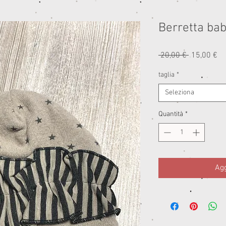
Berretta bab
Prezzo
Pr
 20,00 € 
15,00 €
regolare
sc
taglia
*
Seleziona
Quantità
*
Agg