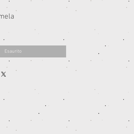
mela
Esaurito