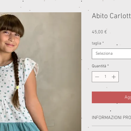
Abito Carlot
Prezzo
45,00 €
taglia
*
Seleziona
Quantità
*
Agg
INFORMAZIONI PR
I miei capi sono realizzat