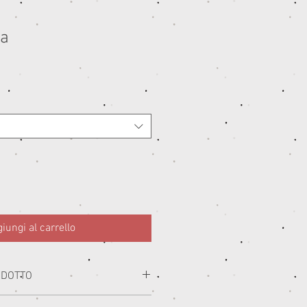
ta
iungi al carrello
ODOTTO
i con i migliori materiali prodotti in