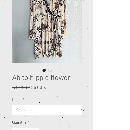
Abito hippie flower
Prezzo
Prezzo
 70,00 € 
56,00 €
regolare
scontato
taglia
*
Quantità
*