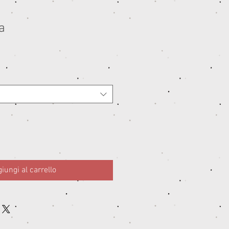
a
iungi al carrello