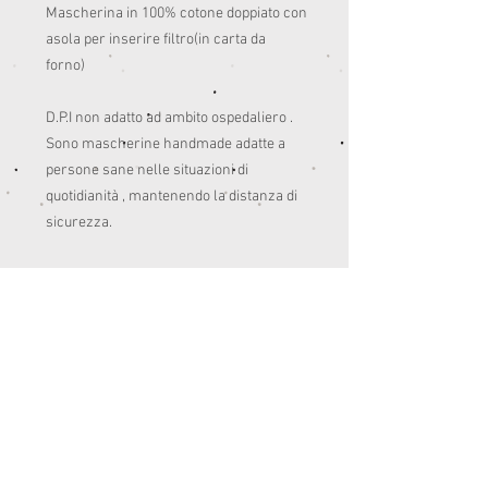
Mascherina in 100% cotone doppiato con 
asola per inserire filtro(in carta da 
forno)

D.P.I non adatto ad ambito ospedaliero .

Sono mascherine handmade adatte a 
persone sane nelle situazioni di 
quotidianità , mantenendo la distanza di 
sicurezza. 

Pensate anche per colorare un po’ le 
giornate del post quarantena.😊