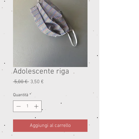
Adolescente riga
Prezzo
Prezzo
 5,00 € 
3,50 €
regolare
scontato
Quantità
*
Aggiungi al carrello