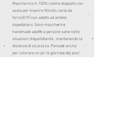
Mascherina in 100% cotone doppiato con 
asola per inserire filtro(in carta da 
forno)D.P.I non adatto ad ambito 
ospedaliero .Sono mascherine 
handmade adatte a persone sane nelle 
situazioni di quotidianità , mantenendo la 
distanza di sicurezza. Pensate anche 
per colorare un po’ le giornate del post 
quarantena.😊