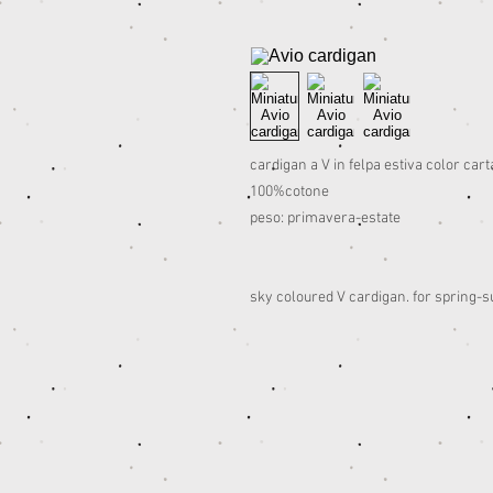
cardigan a V in felpa estiva color car
100%cotone
peso: primavera-estate
sky coloured V cardigan. for spring