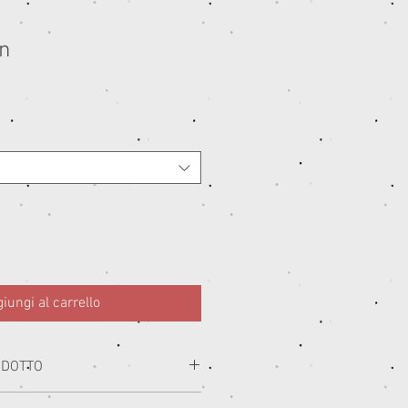
an
ezzo
ontato
iungi al carrello
ODOTTO
i con i migliori materiali prodotti in