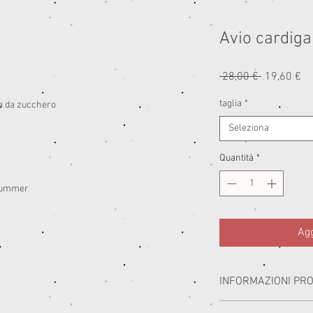
Avio cardig
Prezzo
Pr
 28,00 € 
19,60 €
regolare
sc
taglia
*
ta da zucchero
Seleziona
Quantità
*
-summer
Agg
INFORMAZIONI PR
I miei capi sono realizzat