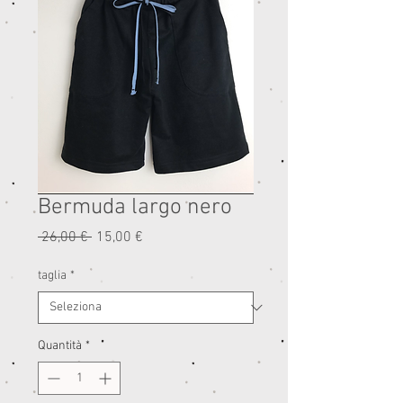
Bermuda largo nero
Prezzo
Prezzo
 26,00 € 
15,00 €
regolare
scontato
taglia
*
Quantità
*