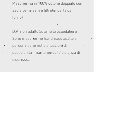
Mascherina in 100% cotone doppiato con 
asola per inserire filtro(in carta da 
forno)

D.P.I non adatto ad ambito ospedaliero .

Sono mascherine handmade adatte a 
persone sane nelle situazioni di 
quotidianità , mantenendo la distanza di 
sicurezza. 

Pensate anche per colorare un po’ le 
giornate del post quarantena.😊