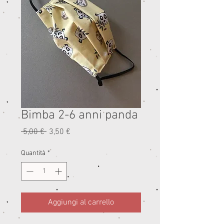
Bimba 2-6 anni panda
Prezzo
Prezzo
 5,00 € 
3,50 €
regolare
scontato
Quantità
*
Aggiungi al carrello