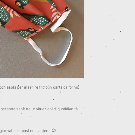
 asola per inserire filtro(in carta da forno)

.

sone sane nelle situazioni di quotidianità , 


 giornate del post quarantena.😊