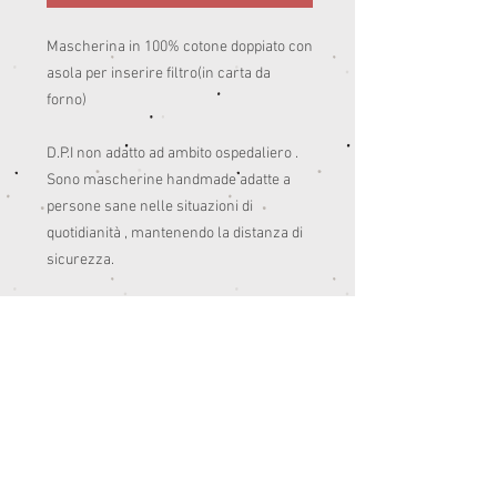
Mascherina in 100% cotone doppiato con 
asola per inserire filtro(in carta da 
forno)

D.P.I non adatto ad ambito ospedaliero .

Sono mascherine handmade adatte a 
persone sane nelle situazioni di 
quotidianità , mantenendo la distanza di 
sicurezza. 

Pensate anche per colorare un po’ le 
giornate del post quarantena.😊