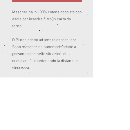
Mascherina in 100% cotone doppiato con 
asola per inserire filtro(in carta da 
forno)

D.P.I non adatto ad ambito ospedaliero .

Sono mascherine handmade adatte a 
persone sane nelle situazioni di 
quotidianità , mantenendo la distanza di 
sicurezza. 

Pensate anche per colorare un po’ le 
giornate del post quarantena.😊