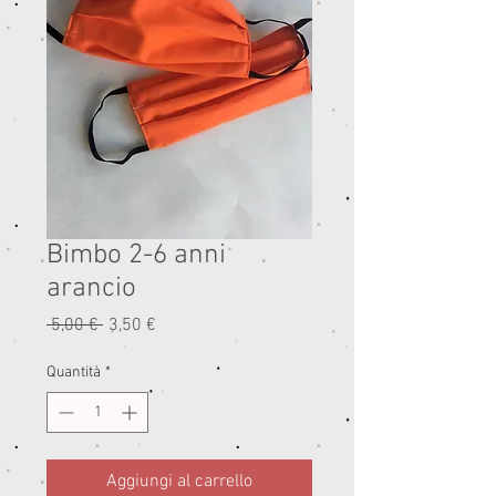
Bimbo 2-6 anni
arancio
Prezzo
Prezzo
 5,00 € 
3,50 €
regolare
scontato
Quantità
*
Aggiungi al carrello