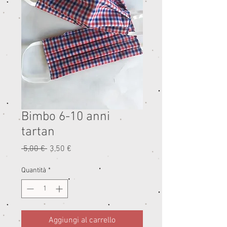
Bimbo 6-10 anni
tartan
Prezzo
Prezzo
 5,00 € 
3,50 €
regolare
scontato
Quantità
*
Aggiungi al carrello