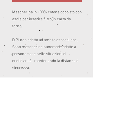
Mascherina in 100% cotone doppiato con 
asola per inserire filtro(in carta da 
forno)

D.P.I non adatto ad ambito ospedaliero .

Sono mascherine handmade adatte a 
persone sane nelle situazioni di 
quotidianità , mantenendo la distanza di 
sicurezza. 

Pensate anche per colorare un po’ le 
giornate del post quarantena.😊