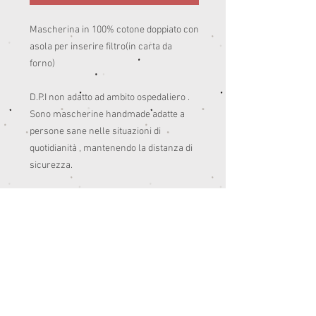
Mascherina in 100% cotone doppiato con 
asola per inserire filtro(in carta da 
forno)

D.P.I non adatto ad ambito ospedaliero .

Sono mascherine handmade adatte a 
persone sane nelle situazioni di 
quotidianità , mantenendo la distanza di 
sicurezza. 

Pensate anche per colorare un po’ le 
giornate del post quarantena.😊