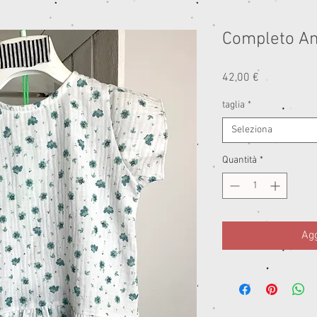
Completo A
Prezzo
42,00 €
taglia
*
Seleziona
Quantità
*
Agg