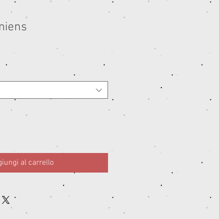
miens
iungi al carrello