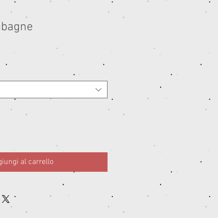
ubagne
iungi al carrello