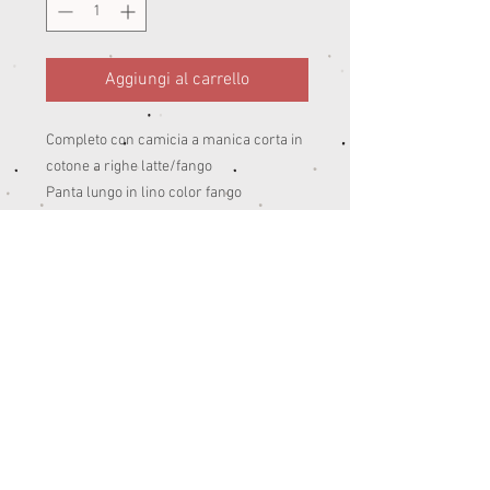
Aggiungi al carrello
Completo con camicia a manica corta in
cotone a righe latte/fango
Panta lungo in lino color fango
95% co 5 % ea Peso: estate