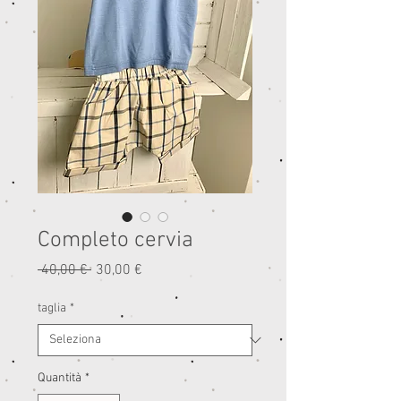
Completo cervia
Prezzo
Prezzo
 40,00 € 
30,00 €
regolare
scontato
taglia
*
Quantità
*