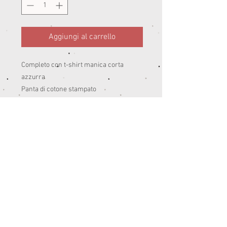
Aggiungi al carrello
Completo con t-shirt manica corta
azzurra
Panta di cotone stampato
95% co 5 % ea Peso: estate