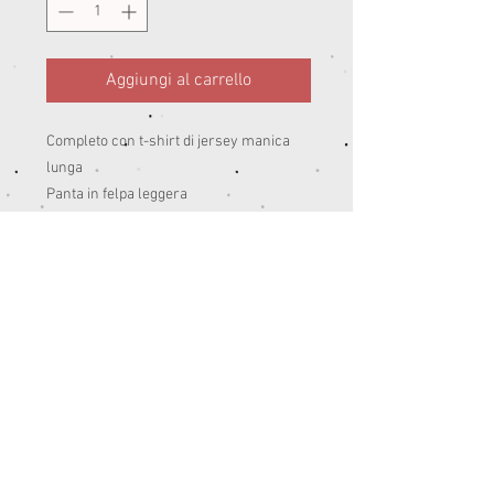
Aggiungi al carrello
Completo con t-shirt di jersey manica
lunga
Panta in felpa leggera
95% co 5 % ea Peso: estate