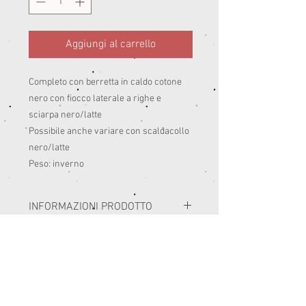
Aggiungi al carrello
Completo con berretta in caldo cotone
nero con fiocco laterale a righe e
sciarpa nero/latte
Possibile anche variare con scaldacollo
nero/latte
Peso: inverno
INFORMAZIONI PRODOTTO
I miei capi sono realizzati con i migliori
SELEZIONE TAGLIE E RESI
materiali prodotti in Italia.
Consiglio di seguire le istruzioni di lavaggio
PRIMA DELL'ACQUISTO SI RACCOMANDA DI
delle etichette di composizione.
CONSULTARE LA SEZIONE TABELLA
Di norma sono lavaggi in lavatrice a 30-
MISURE.
40°.