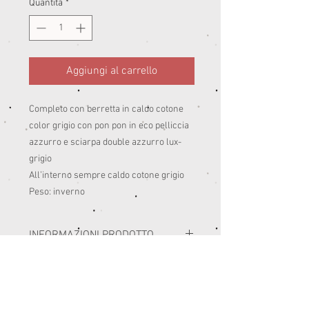
Quantità
*
Aggiungi al carrello
Completo con berretta in caldo cotone
color grigio con pon pon in eco pelliccia
azzurro e sciarpa double azzurro lux-
grigio
All’interno sempre caldo cotone grigio
Peso: inverno
INFORMAZIONI PRODOTTO
I miei capi sono realizzati con i migliori
SELEZIONE TAGLIE E RESI
materiali prodotti in Italia.
Consiglio di seguire le istruzioni di lavaggio
PRIMA DELL'ACQUISTO SI RACCOMANDA DI
delle etichette di composizione.