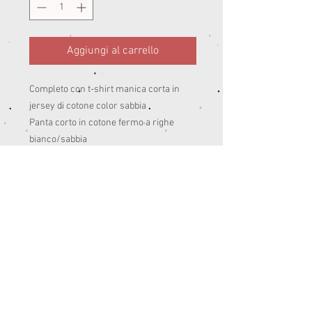
Aggiungi al carrello
Completo con t-shirt manica corta in
jersey di cotone color sabbia
Panta corto in cotone fermo a righe
bianco/sabbia
95% co 5 % ea Peso: estate