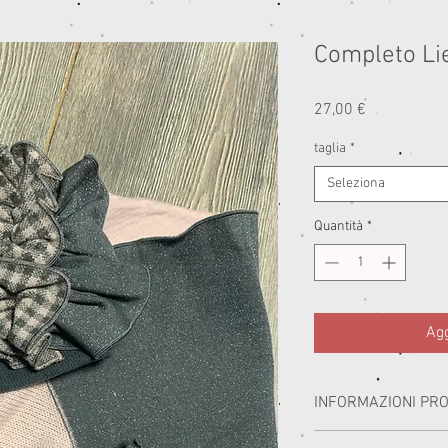
Completo Li
Prezzo
27,00 €
taglia
*
Seleziona
Quantità
*
Agg
INFORMAZIONI PR
I miei capi sono realizzat