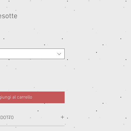
esotte
iungi al carrello
ODOTTO
i con i migliori materiali prodotti in