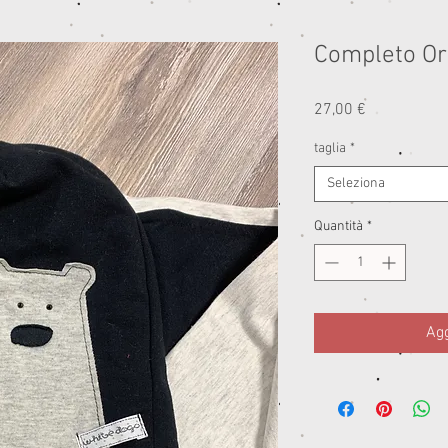
Completo Or
Prezzo
27,00 €
taglia
*
Seleziona
Quantità
*
Agg