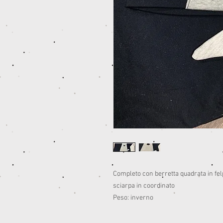
Completo con berretta quadrata in fe
sciarpa in coordinato
Peso: inverno