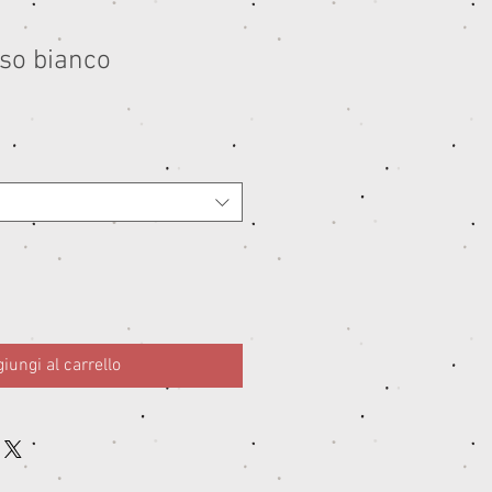
so bianco
iungi al carrello