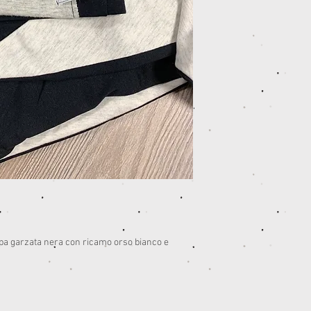
lpa garzata nera con ricamo orso bianco e