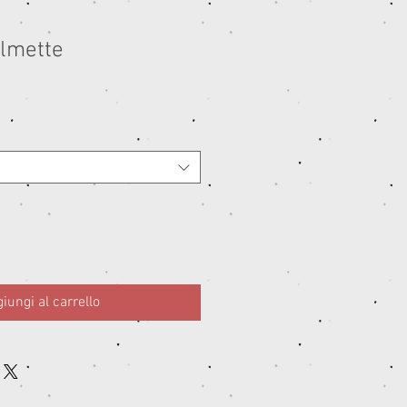
lmette
ezzo
ontato
iungi al carrello