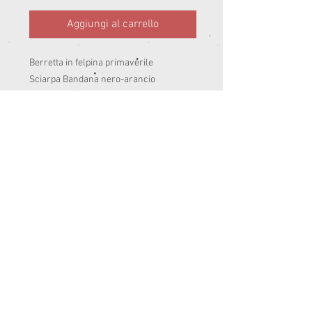
Aggiungi al carrello
Berretta in felpina primaverile 

Sciarpa Bandana nero-arancio