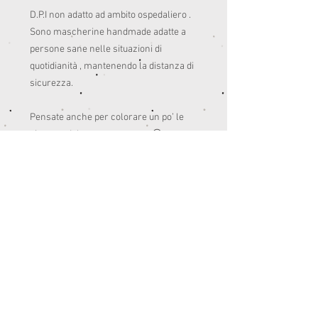
D.P.I non adatto ad ambito ospedaliero .

Sono mascherine handmade adatte a 
persone sane nelle situazioni di 
quotidianità , mantenendo la distanza di 
sicurezza. 

Pensate anche per colorare un po’ le 
giornate del post quarantena.😊