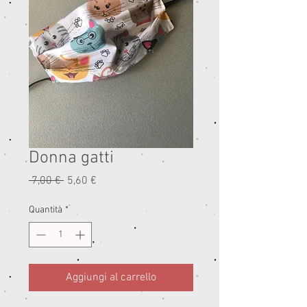
Donna gatti
Prezzo
Prezzo
 7,00 € 
5,60 €
regolare
scontato
Quantità
*
Aggiungi al carrello