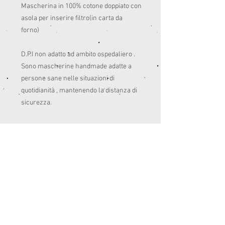
Mascherina in 100% cotone doppiato con 
asola per inserire filtro(in carta da 
forno)

D.P.I non adatto ad ambito ospedaliero .

Sono mascherine handmade adatte a 
persone sane nelle situazioni di 
quotidianità , mantenendo la distanza di 
sicurezza. 

Pensate anche per colorare un po’ le 
giornate del post quarantena.😊