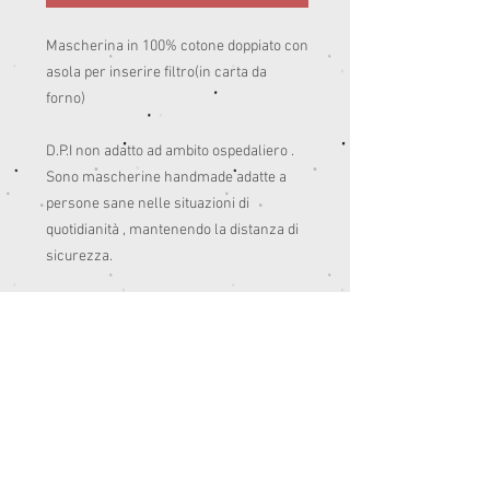
Mascherina in 100% cotone doppiato con 
asola per inserire filtro(in carta da 
forno)

D.P.I non adatto ad ambito ospedaliero .

Sono mascherine handmade adatte a 
persone sane nelle situazioni di 
quotidianità , mantenendo la distanza di 
sicurezza. 

Pensate anche per colorare un po’ le 
giornate del post quarantena.😊