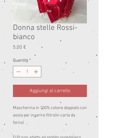
Donna stelle Rossi-
bianco
Prezzo
5,00 €
Quantità
*
Aggiungi al carrello
Mascherina in 100% cotone doppiato con 
asola per inserire filtro(in carta da 
forno)

D.P.I non adatto ad ambito ospedaliero .
