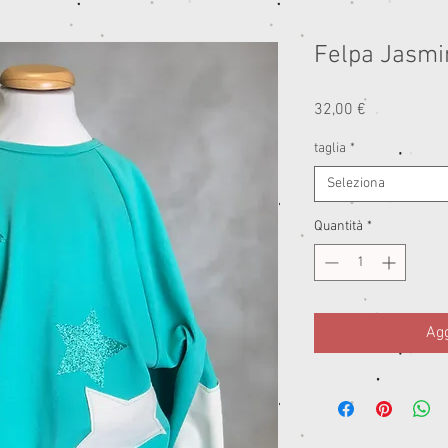
Felpa Jasmi
Prezzo
32,00 €
taglia
*
Seleziona
Quantità
*
Agg