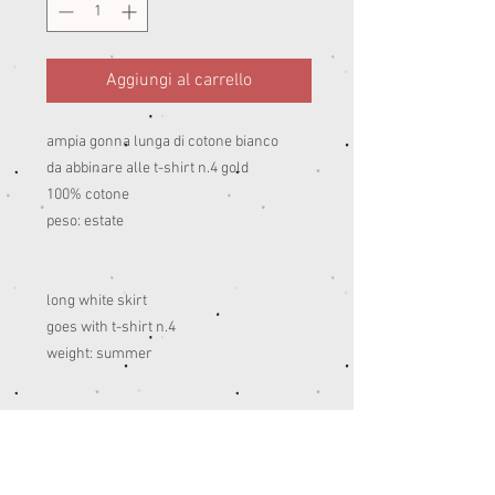
Aggiungi al carrello
ampia gonna lunga di cotone bianco
da abbinare alle t-shirt n.4 gold
100% cotone
peso: estate
long white skirt
goes with t-shirt n.4
weight: summer
INFORMAZIONI PRODOTTO
I miei capi sono realizzati con i migliori
SELEZIONE TAGLIE E RESI
materiali prodotti in Italia.