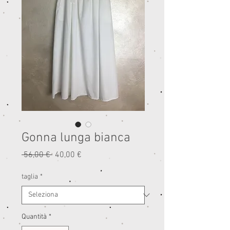
Gonna lunga bianca
Prezzo
Prezzo
 56,00 € 
40,00 €
regolare
scontato
taglia
*
Quantità
*