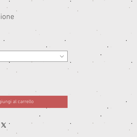
cione
iungi al carrello