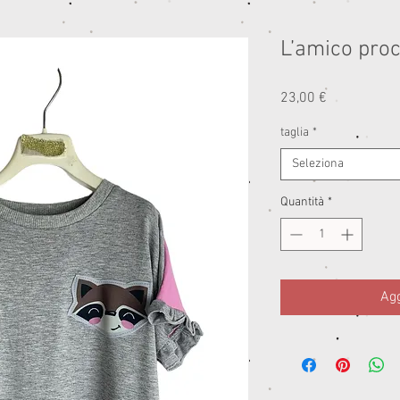
L’amico pro
Prezzo
23,00 €
taglia
*
Seleziona
Quantità
*
Agg