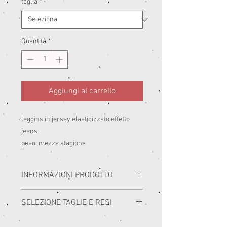
taglia
*
Quantità
*
Aggiungi al carrello
leggins in jersey elasticizzato effetto
jeans
peso: mezza stagione
INFORMAZIONI PRODOTTO
I miei capi sono realizzati con i migliori
SELEZIONE TAGLIE E RESI
materiali prodotti in Italia.
Consiglio di seguire le istruzioni di lavaggio
PRIMA DELL'ACQUISTO SI RACCOMANDA DI
delle etichette di composizione.