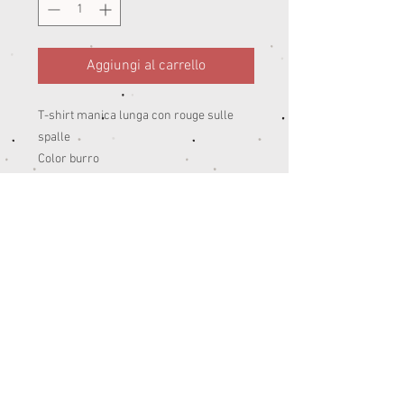
Aggiungi al carrello
T-shirt manica lunga con rouge sulle
spalle
Color burro
Peso:mezza stagione 95%cotone 5% ea