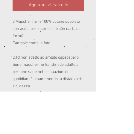
Aggiungi al carrello
3 Mascherine in 100% cotone doppiato 
con asola per inserire filtro(in carta da 
forno)

Fantasie come in foto

D.P.I non adatto ad ambito ospedaliero .

Sono mascherine handmade adatte a 
persone sane nelle situazioni di 
quotidianità , mantenendo la distanza di 
sicurezza. 

Pensate anche per colorare un po’ le 
giornate del post quarantena.😊