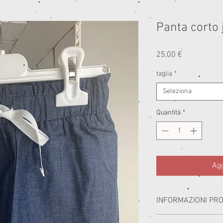
Panta corto 
Prezzo
25,00 €
taglia
*
Seleziona
Quantità
*
Agg
INFORMAZIONI PR
I miei capi sono realizzat