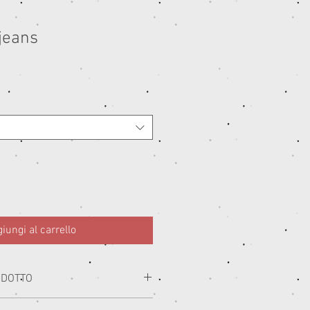
jeans
iungi al carrello
ODOTTO
i con i migliori materiali prodotti in