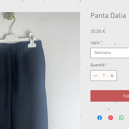
Panta Dalia
Prezzo
30,00 €
taglia
*
Seleziona
Quantità
*
Agg