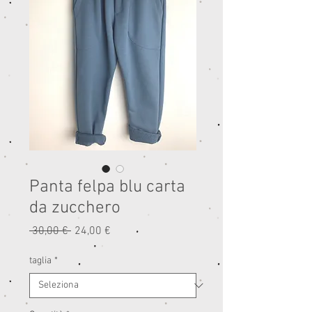
Panta felpa blu carta
da zucchero
Prezzo
Prezzo
 30,00 € 
24,00 €
regolare
scontato
taglia
*