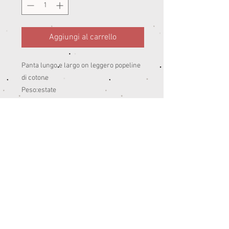
Aggiungi al carrello
Panta lungo e largo on leggero popeline
di cotone
Peso:estate
100%cotone